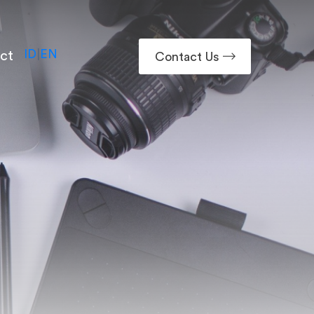
ID
|
EN
ct
Contact Us