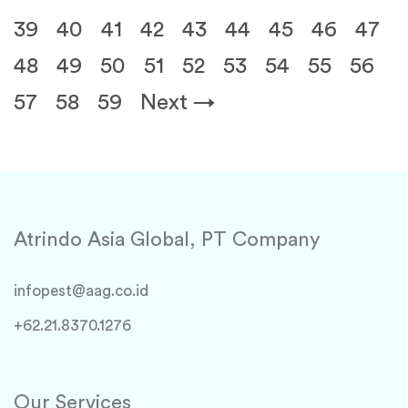
39
40
41
42
43
44
45
46
47
48
49
50
51
52
53
54
55
56
57
58
59
Next →
Atrindo Asia Global, PT Company
infopest@aag.co.id
+62.21.8370.1276
Our Services